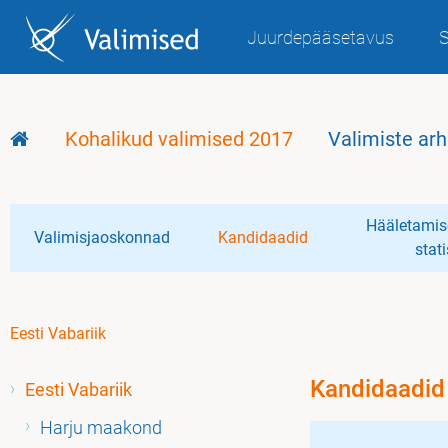
Juurdepääsetavus
S
Kohalikud valimised 2017
Valimiste arh
Hääletamis
Valimisjaoskonnad
Kandidaadid
stati
Eesti Vabariik
Kandidaadid
Eesti Vabariik
Harju maakond